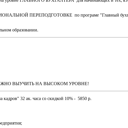
 на уровне ГЛАВНОГО БУХГАЛТЕРА для начинающих и тех, кто х
ИОНАЛЬНОЙ ПЕРЕПОДГОТОВКЕ по програме "Главный бухгалт
льном образовании.
МОЖНО ВЫУЧИТЬ НА ВЫСОКОМ УРОВНЕ!
адров" 32 ак. часа со скидкой 10% - 5850 р.
редприятия;