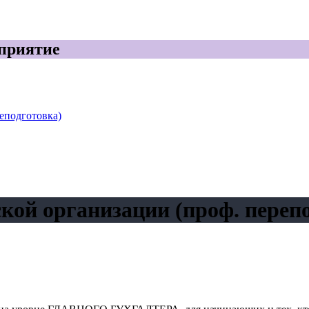
дприятие
еподготовка)
кой организации (проф. переп