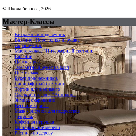
© Школа бизнеса, 2026
Мастер-Классы
Витражный подсвечник
Валяние "Новогодняя игрушка"
Скрапбукинг
Мастер-класс "Интерьерный скетчинг"
Валяние
Царская роза
Элегантный букет из каал
Цветок мака
Букет подснежников
Ландшафтный скетчинг
Тортик для любимого
Сладкий подарок "Апполон"
Зимнее очарование
Весенние цветы
Маяк - рисунок для подростков
Декупаж
Кофейная игрушка
Состаривание мебели
Роспись по дереву