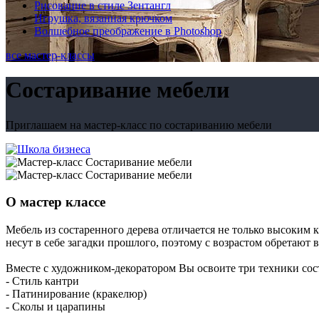
Рисование в стиле Зентангл
Игрушка, вязанная крючком
Волшебное преображение в Photoshop
все мастер-классы
Состаривание мебели
Приглашаем на мастер-класс по состариванию мебели
О мастер классе
Мебель из состаренного дерева отличается не только высоким
несут в себе загадки прошлого, поэтому с возрастом обретают
Вместе с художником-декоратором Вы освоите три техники со
- Стиль кантри
- Патинирование (кракелюр)
- Сколы и царапины