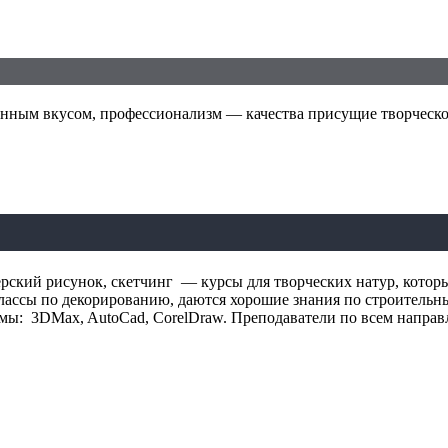
енным вкусом, профессионализм — качества присущие творческо
ский рисунок, скетчинг — курсы для творческих натур, которые 
классы по декорированию, даются хорошие знания по строитель
ы: 3DMax, AutoCad, CorelDraw. Преподаватели по всем напра