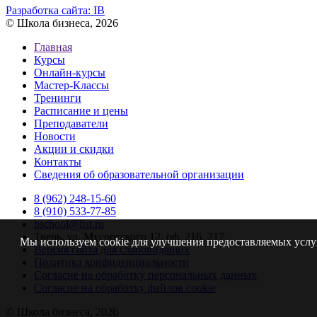
Разработка сайта:
IB
© Школа бизнеса, 2026
Главная
Курсы
Онлайн-курсы
Мастер-Классы
Тренинги
Расписание и цены
Преподаватели
Новости
Акции и скидки
Контакты
Сведения об образовательной организации
8 (962) 248-15-60
8 (910) 533-77-85
bschool@list.ru
Тверь, ул. Мусоргского 12, оф. 216, 217
Мы используем cookie для улучшения предоставляемых услуг
Версия сайта для слабовидящих
Политика конфиденциальности
Согласие на обработку персональных данных
Согласие на обработку файлов cookie
© Школа бизнеса, 2026