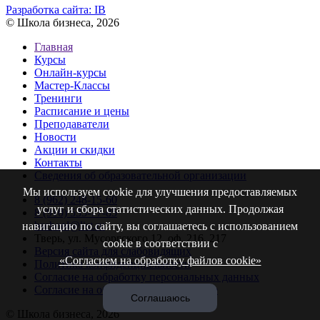
Разработка сайта:
IB
© Школа бизнеса, 2026
Главная
Курсы
Онлайн-курсы
Мастер-Классы
Тренинги
Расписание и цены
Преподаватели
Новости
Акции и скидки
Контакты
Сведения об образовательной организации
Мы используем cookie для улучшения предоставляемых
8 (962) 248-15-60
услуг и сбора статистических данных. Продолжая
8 (910) 533-77-85
bschool@list.ru
навигацию по сайту, вы соглашаетесь с использованием
Тверь, ул. Мусоргского 12, оф. 216, 217
cookie в соответствии с
Версия сайта для слабовидящих
«Согласием на обработку файлов cookie»
Политика конфиденциальности
Согласие на обработку персональных данных
Согласие на обработку файлов cookie
Соглашаюсь
© Школа бизнеса, 2026